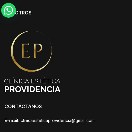
$590.000.
$440.000.
NOSOTROS
CONTÁCTANOS
E-mail:
clinicaesteticaprovidencia@gmail.com