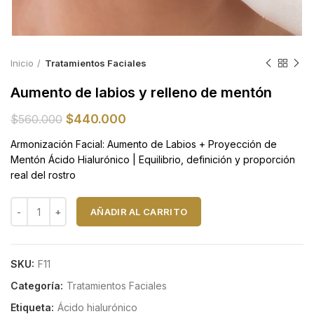
Inicio
Tratamientos Faciales
Aumento de labios y relleno de mentón
El
El
$
440.000
$
560.000
precio
precio
Armonización Facial: Aumento de Labios + Proyección de
original
actual
Mentón Ácido Hialurónico | Equilibrio, definición y proporción
era:
es:
real del rostro
$560.000.
$440.000.
Aumento de labios y relleno de mentón cantidad
AÑADIR AL CARRITO
SKU:
F11
Categoría:
Tratamientos Faciales
Etiqueta:
Ácido hialurónico