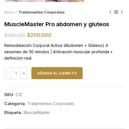
Inicio
Tratamientos Corporales
MuscleMaster Pro abdomen y gluteos
El
El
$
200.000
$
285.000
precio
precio
Remodelación Corporal Activa (Abdomen + Glúteos) 4
original
actual
sesiones de 30 minutos | Activación muscular profunda +
era:
es:
definición real
$285.000.
$200.000.
MuscleMaster Pro abdomen y gluteos cantidad
AÑADIR AL CARRITO
SKU:
C12
Categoría:
Tratamientos Corporales
Etiqueta:
MuscleMaster