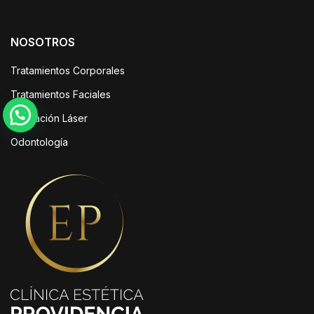
era:
es:
$40.000.
$30.000.
NOSOTROS
Tratamientos Corporales
Tratamientos Faciales
Depilación Láser
Odontología