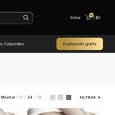
0
Entrar
/
$
0
os Corporales
Evaluación gratis
Mostrar
12
24
36
FILTROS