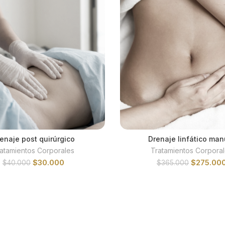
enaje post quirúrgico
Drenaje linfático man
AÑADIR AL CARRITO
AÑADIR AL CARRIT
atamientos Corporales
Tratamientos Corpora
El
El
El
$
30.000
$
275.00
$
40.000
$
365.000
precio
precio
precio
original
actual
original
era:
es:
era:
$40.000.
$30.000.
$365.000