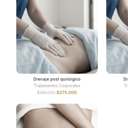
Drenaje post quirúrgico
Dr
AÑADIR AL CARRITO
Tratamientos Corporales
Tr
El
El
$
275.000
$
365.000
precio
precio
original
actual
era:
es:
$365.000.
$275.000.