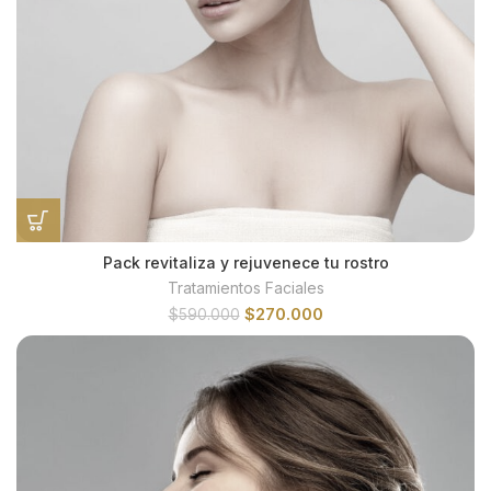
Pack revitaliza y rejuvenece tu rostro
Tratamientos Faciales
El
El
$
270.000
$
590.000
precio
precio
original
actual
era:
es:
$590.000.
$270.000.