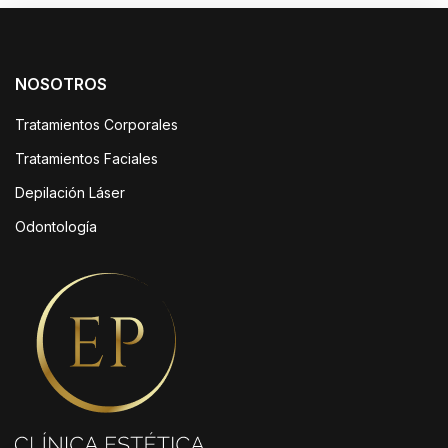
era:
es:
$440.000.
$220.000.
NOSOTROS
Tratamientos Corporales
Tratamientos Faciales
Depilación Láser
Odontología