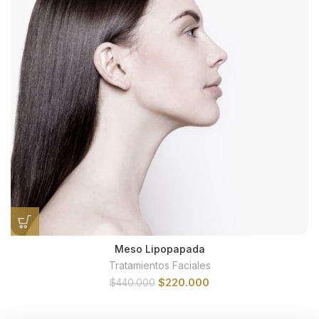
Meso Lipopapada
Tratamientos Faciales
El
El
$
220.000
$
440.000
precio
precio
original
actual